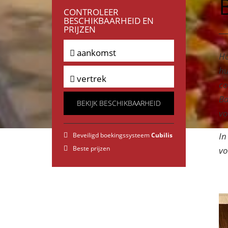
CONTROLEER
BESCHIKBAARHEID EN
PRIJZEN
aankomst
Ho
hu
vertrek
co
Ba
BEKIJK BESCHIKBAARHEID
vo
In
Beveiligd boekingssysteem
Cubilis
Beste prijzen
vo