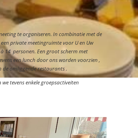
meeting te organiseren. In combinatie met de
 een private meetingruimte voor U en Uw
12 à 14 personen. Een groot scherm met
tevens een lunch door ons worden voorzien ,
an de omliggende restaurants .
 we tevens enkele groepsactiveiten