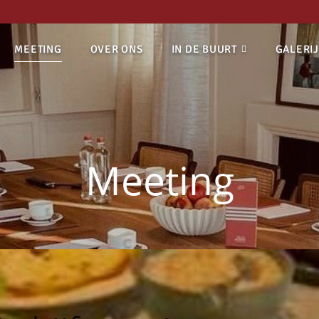
MEETING
OVER ONS
IN DE BUURT
GALERIJ
Meeting