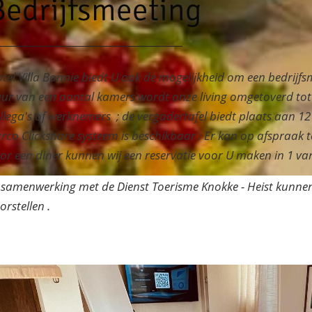
Bedrijfsmeeting
tel Villa Bonnie biedt U ook de mogelijkheid om een bedrijfs
ur van een aantal kamers wordt onze living omgetoverd tot
llega's of werknemers ; de vergadertafel biedt plaats aan 
rco Clickshare systeem is beschikbaar . Er kan op afspraak 
or een diner kunnen wij een reservatie voor U maken in 1 v
 samenwerking met de Dienst Toerisme Knokke - Heist kunnen
orstellen .